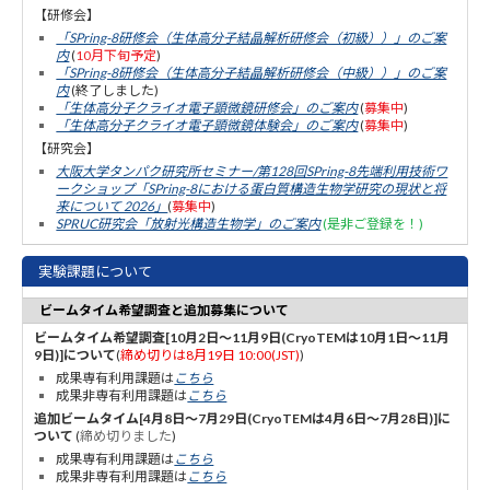
【研修会】
「SPring-8研修会（生体高分子結晶解析研修会（初級））」のご案
内
(
10月下旬予定
)
「SPring-8研修会（生体高分子結晶解析研修会（中級））」のご案
内
(終了しました)
「生体高分子クライオ電子顕微鏡研修会」のご案内
(
募集中
)
「生体高分子クライオ電子顕微鏡体験会」のご案内
(
募集中
)
【研究会】
大阪大学タンパク研究所セミナー/第128回SPring-8先端利用技術ワ
ークショップ「SPring-8における蛋白質構造生物学研究の現状と将
来について 2026」
(
募集中
)
SPRUC研究会「放射光構造生物学」のご案内
(是非ご登録を！)
実験課題について
ビームタイム希望調査と追加募集について
ビームタイム希望調査[10月2日～11月9日(CryoTEMは10月1日～11月
9日)]について
(
締め切りは8月19日 10:00(JST)
)
成果専有利用課題は
こちら
成果非専有利用課題は
こちら
追加ビームタイム[4月8日～7月29日(CryoTEMは4月6日～7月28日)]に
ついて
(
締め切りました
)
成果専有利用課題は
こちら
成果非専有利用課題は
こちら