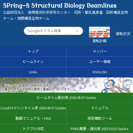
SPring-8 Structural Biology Beamlines
公益財団法人 高輝度光科学研究センター 回折・散乱推進室 回折構造生物
チーム・相関構造生物チーム
運転状況
運転計画
トップ
メンバー
ビームライン
ユーザー情報
Links
ENGLISH
SPring-8の高輝度な放射光を活用した
構造生物学研究環境の開発と整備を行っています
ビームタイム配分表
2026.08.07 Update
CryoEMマシンタイム表
マニュアル
2026.08.07 Update
動画マニュアル・FAQ
測定補助ツール
トラブル対応
PXBL概要・諸元表
2025.10.21 Update