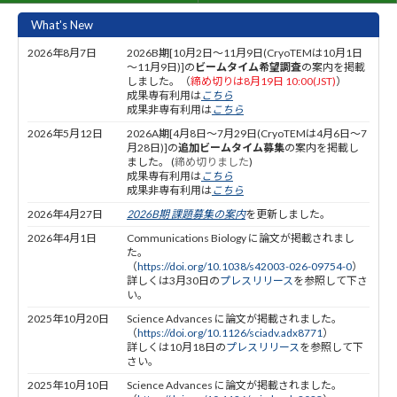
What's New
2026年8月7日
2026B期[10月2日～11月9日(CryoTEMは10月1日
～11月9日)]の
ビームタイム希望調査
の案内を掲載
しました。（
締め切りは8月19日 10:00(JST)
）
成果専有利用は
こちら
成果非専有利用は
こちら
2026年5月12日
2026A期[4月8日～7月29日(CryoTEMは4月6日～7
月28日)]の
追加ビームタイム募集
の案内を掲載し
ました。 (
締め切りました
)
成果専有利用は
こちら
成果非専有利用は
こちら
2026年4月27日
2026B期 課題募集の案内
を更新しました。
2026年4月1日
Communications Biology に論文が掲載されまし
た。
（
https://doi.org/10.1038/s42003-026-09754-0
）
詳しくは3月30日の
プレスリリース
を参照して下さ
い。
2025年10月20日
Science Advances に論文が掲載されました。
（
https://doi.org/10.1126/sciadv.adx8771
）
詳しくは10月18日の
プレスリリース
を参照して下
さい。
2025年10月10日
Science Advances に論文が掲載されました。