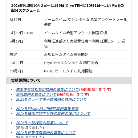
2026B第1期[10月2日～11月9日(CryoTEMは10月1日～11月9日)]の
配分スケジュール
8月7日
ビームタイム/マシンタイム 希望アンケートメール
送信
8月19日10:00
ビームタイム希望アンケート回答締切
8月19日
利用推進部より実験責任者へ利用日通知メール送
信
未定
追加ビームタイム募集開始
10月1日
CryoTEM マシンタイム 利用開始
10月2日
PX-BL ビームタイム 利用開始
実験課題について
成果専有時期指定課題の募集について
(
随時応募可能です
)
緊急課題の募集について
(
随時応募可能です
)
2026B クライオ電子顕微鏡の共用について
2026B SPring-8利用研究課題募集要項
2026B 構造生物学分野の課題の運用について
2026B 一般課題の募集について
(
締め切りました
)
2026B 成果専有課題の募集について
(
締め切りました
)