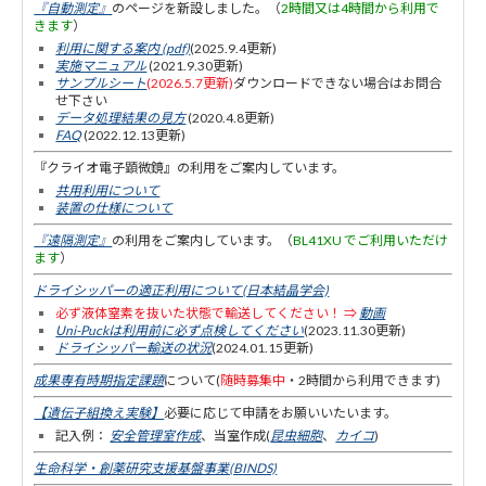
『自動測定』
のページを新設しました。（
2時間又は4時間から利用で
きます
）
利用に関する案内 (pdf)
(2025.9.4更新)
実施マニュアル
(2021.9.30更新)
サンプルシート
(2026.5.7更新)
ダウンロードできない場合はお問合
せ下さい
データ処理結果の見方
(2020.4.8更新)
FAQ
(
2022.12.13更新)
『クライオ電子顕微鏡』の利用をご案内しています。
共用利用について
装置の仕様について
『遠隔測定』
の利用をご案内しています。（
BL41XU でご利用いただけ
ます
）
ドライシッパーの適正利用について(日本結晶学会)
必ず液体窒素を抜いた状態で輸送してください！ ⇒
動画
Uni-Puckは利用前に必ず点検してください
(2023.11.30更新
)
ドライシッパー輸送の状況
(2024.01.15更新
)
成果専有時期指定課題
について(
随時募集中
・2時間から利用できます)
【遺伝子組換え実験】
必要に応じて申請をお願いいたいます。
記入例：
安全管理室作成
、当室作成(
昆虫細胞
、
カイコ
)
生命科学・創薬研究支援基盤事業(BINDS)