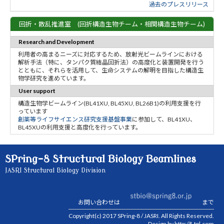
過去のプレスリリース
回折・散乱推進室 (回折構造生物チーム・相関構造生物チーム)
Research and Development
利用者の高まるニーズに対応するため、放射光ビームラインにおける
解析手法（特に、タンパク質結晶回折法）の高度化と装置開発を行う
とともに、それらを活用して、生命システムの解明を目指した構造生
物学研究を進めています。
User support
構造生物学ビームライン(BL41XU, BL45XU, BL26B1)の利用支援を行
っています
創薬等ライフサイエンス研究支援基盤事業
に参加して、BL41XU、
BL45XUの利用支援と高度化を行っています。
SPring-8 Structural Biology Beamlines
JASRI Structural Biology Division
お問い合わせは
まで
Copyright(c) 2017
SPring-8
/
JASRI
. All Rights Reserved.
Design by
http://f-tpl.com