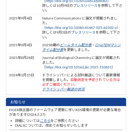
（
https://doi.org/10.1126/sciadv.ady8083
）
詳しくは10月9日の
プレスリリース
を参照して下さ
い。
2025年9月4日
Nature Communications に論文が掲載されまし
た。
（
https://doi.org/10.1038/s41467-025-62302-y
）
詳しくは9月3日の
プレスリリース
を参照して下さ
い。
2025年9月4日
2025B期の
ビームタイム配分表
・
CryoTEMマシン
タイム配分表
を更新しました。
2025年8月28日
Journal of Biological Chemistry に論文が掲載され
ました。
（
https://doi.org/10.1016/j.jbc.2025.110631
）
2024年1月15日
ドライシッパーによる試料輸送について最新情報
を掲載しました。
自動測定を予定されている方は
必ずご確認ください。
ドライシッパー輸送の状況
お知らせ
EIGER検出器のファームウェア更新に伴いXDS環境の更新が必要な場合
があります(2024.3.27)
詳細については
こちら
をご参照ください
DIALSについては、改めてお知らせいたします