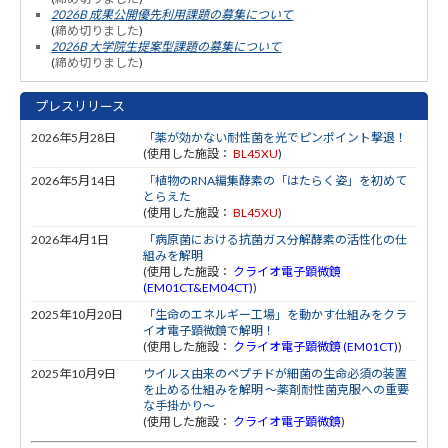
2026B 成果公開優先利用課題の募集について
(
締め切りました
)
2026B 大学院生提案型課題の募集について
(
締め切りました
)
プレスリリース
2026年5月28日
「薬が効かない耐性菌を光でピンポイント撃退！
(使用した施設：
BL45XU
)
2026年5月14日
「植物のRNA編集酵素の「はたらく姿」を初めて
とらえた
(使用した施設：
BL45XU
)
2026年4月1日
「病原菌における抗菌ガス分解酵素の活性化の仕
組みを解明
(使用した施設：
クライオ電子顕微鏡
(EM01CT&EM04CT)
)
2025年10月20日
「生命のエネルギー工場」を動かす仕組みをクラ
イオ電子顕微鏡で解明！
(使用した施設：
クライオ電子顕微鏡 (EM01CT)
)
2025年10月9日
ウイルス由来のペプチドが細菌の生命必須の装置
を止める仕組みを解明 〜薬剤耐性菌克服への重要
な手掛かり〜
(使用した施設：
クライオ電子顕微鏡
)